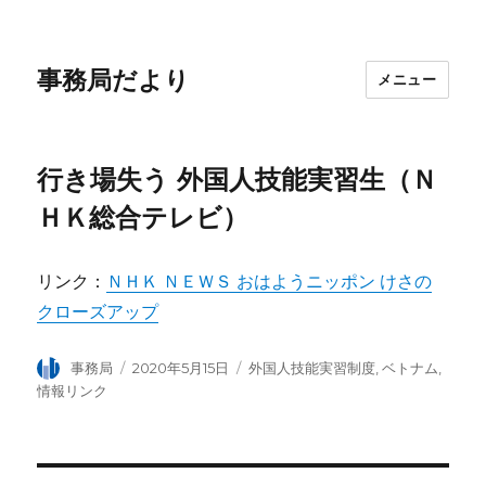
事務局だより
メニュー
行き場失う 外国人技能実習生（Ｎ
ＨＫ総合テレビ）
リンク：
ＮＨＫ ＮＥＷＳ おはようニッポン けさの
クローズアップ
投
事務局
投
2020年5月15日
カ
外国人技能実習制度
,
ベトナム
,
稿
稿
テ
情報リンク
者
日:
ゴ
リ
ー