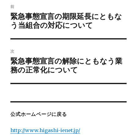
投
前
稿
緊急事態宣言の期限延長にともな
前
う当組合の対応について
の
ナ
投
ビ
稿:
ゲ
次
緊急事態宣言の解除にともなう業
次
ー
務の正常化について
の
シ
投
稿:
ョ
ン
公式ホームページに戻る
http://www.higashi-ienet.jp/