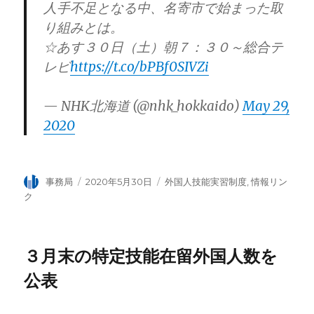
人手不足となる中、名寄市で始まった取
り組みとは。
☆あす３０日（土）朝７：３０～総合テ
レビ
https://t.co/bPBf0SIVZi
— NHK北海道 (@nhk_hokkaido)
May 29,
2020
投
事務局
投
2020年5月30日
カ
外国人技能実習制度
,
情報リン
稿
稿
テ
ク
者
日:
ゴ
リ
ー
３月末の特定技能在留外国人数を
公表