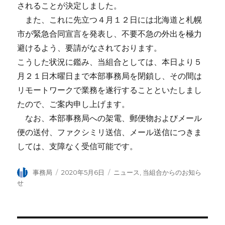
されることが決定しました。
また、これに先立つ４月１２日には北海道と札幌
市が緊急合同宣言を発表し、不要不急の外出を極力
避けるよう、要請がなされております。
こうした状況に鑑み、当組合としては、本日より５
月２１日木曜日まで本部事務局を閉鎖し、その間は
リモートワークで業務を遂行することといたしまし
たので、ご案内申し上げます。
なお、本部事務局への架電、郵便物およびメール
便の送付、ファクシミリ送信、メール送信につきま
しては、支障なく受信可能です。
投
事務局
投
2020年5月6日
カ
ニュース
,
当組合からのお知ら
稿
稿
テ
せ
者
日:
ゴ
リ
ー