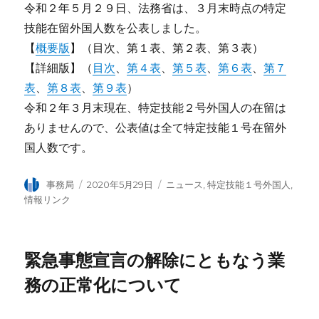
令和２年５月２９日、法務省は、３月末時点の特定
技能在留外国人数を公表しました。
【
概要版
】（目次、第１表、第２表、第３表）
【詳細版】（
目次
、
第４表
、
第５表
、
第６表
、
第７
表
、
第８表
、
第９表
）
令和２年３月末現在、特定技能２号外国人の在留は
ありませんので、公表値は全て特定技能１号在留外
国人数です。
投
事務局
投
2020年5月29日
カ
ニュース
,
特定技能１号外国人
,
稿
稿
テ
情報リンク
者
日:
ゴ
リ
ー
緊急事態宣言の解除にともなう業
務の正常化について