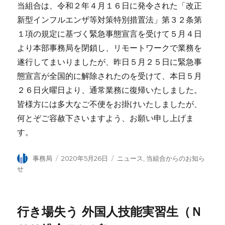
当組合は、令和２年４月１６日に発令された「改正
新型インフルエンザ等対策特別措置法」第３２条第
１項の規定に基づく緊急事態宣言を受けて５月４日
より本部事務局を閉鎖し、リモートワークで業務を
遂行してまいりましたが、昨日５月２５日に緊急事
態宣言が全国的に解除されたのを受けて、本日５月
２６日火曜日より、通常業務に復帰いたしました。
皆様方には多大なご不便をお掛けいたしましたが、
何とぞご容赦下さいますよう、お願い申し上げま
す。
投
事務局
投
2020年5月26日
カ
ニュース
,
当組合からのお知ら
稿
稿
テ
せ
者
日:
ゴ
リ
ー
行き場失う 外国人技能実習生（Ｎ