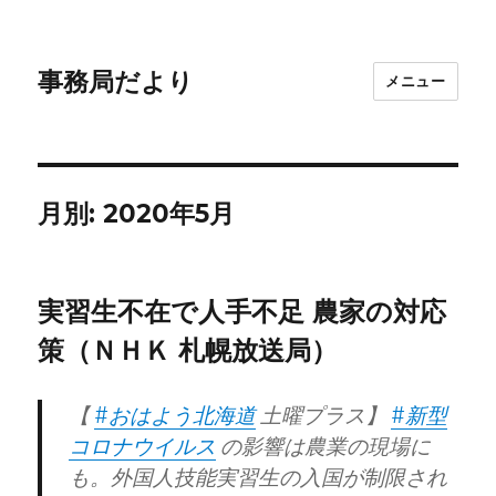
事務局だより
メニュー
月別: 2020年5月
実習生不在で人手不足 農家の対応
策（ＮＨＫ 札幌放送局）
【
#おはよう北海道
土曜プラス】
#新型
コロナウイルス
の影響は農業の現場に
も。外国人技能実習生の入国が制限され