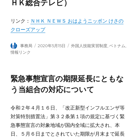
ＨＫ総合テレビ）
リンク：
ＮＨＫ ＮＥＷＳ おはようニッポン けさの
クローズアップ
投
事務局
投
2020年5月15日
カ
外国人技能実習制度
,
ベトナム
,
稿
稿
テ
情報リンク
者
日:
ゴ
リ
ー
緊急事態宣言の期限延長にともな
う当組合の対応について
令和２年４月１６日、「改正新型インフルエンザ等
対策特別措置法」第３２条第１項の規定に基づく緊
急事態宣言の対象地域が国内全域に拡大され、本
日、５月６日までとされていた期限が月末まで延長