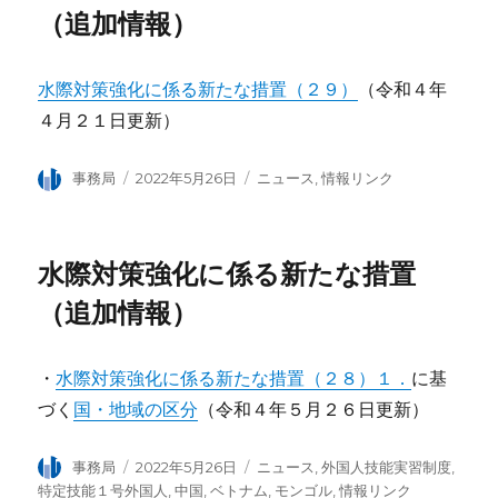
（追加情報）
水際対策強化に係る新たな措置（２９）
（令和４年
４月２１日更新）
投
事務局
投
2022年5月26日
カ
ニュース
,
情報リンク
稿
稿
テ
者
日:
ゴ
リ
水際対策強化に係る新たな措置
ー
（追加情報）
・
水際対策強化に係る新たな措置（２８）１．
に基
づく
国・地域の区分
（令和４年５月２６日更新）
投
事務局
投
2022年5月26日
カ
ニュース
,
外国人技能実習制度
,
稿
稿
テ
特定技能１号外国人
,
中国
,
ベトナム
,
モンゴル
,
情報リンク