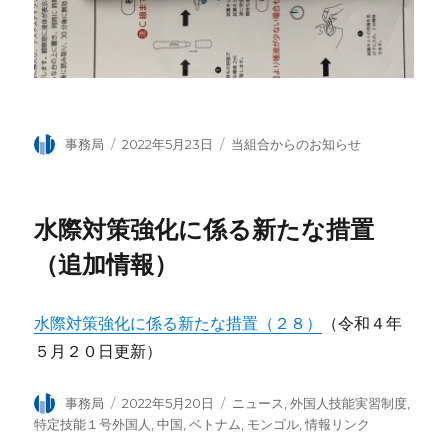
投
事務局
投
2022年5月23日
カ
当組合からのお知らせ
稿
稿
テ
者
日:
ゴ
リ
水際対策強化に係る新たな措置
ー
（追加情報）
水際対策強化に係る新たな措置（２８）
（令和４年
５月２０日更新）
投
事務局
投
2022年5月20日
カ
ニュース
,
外国人技能実習制度
,
稿
稿
テ
特定技能１号外国人
,
中国
,
ベトナム
,
モンゴル
,
情報リンク
者
日:
ゴ