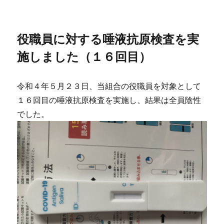
者
日:
ゴ
リ
ー
役職員に対する唾液抗原検査を実
施しました（１６回目）
令和４年５月２３日、当組合の役職員を対象として
１６回目の唾液抗原検査を実施し、結果は全員陰性
でした。