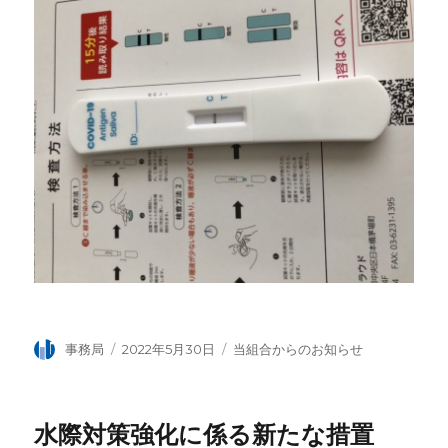
投
事務局
投
2022年5月30日
カ
当組合からのお知らせ
稿
稿
テ
者
日:
ゴ
リ
水際対策強化に係る新たな措置
ー