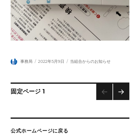
投
事務局
投
2022年5月9日
カ
当組合からのお知らせ
稿
稿
テ
者
日:
ゴ
リ
ー
投
固定ページ
1
次の
稿
ペー
ジ
ナ
公式ホームページに戻る
ビ