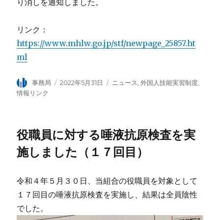
り消しを通知しました。
リンク：
https://www.mhlw.go.jp/stf/newpage_25857.ht
ml
投
事務局
投
2022年5月31日
カ
ニュース
,
外国人技能実習制度
,
稿
稿
テ
情報リンク
者
日:
ゴ
リ
ー
役職員に対する唾液抗原検査を実
施しました（１７回目）
令和４年５月３０日、当組合の役職員を対象として
１７回目の唾液抗原検査を実施し、結果は全員陰性
でした。