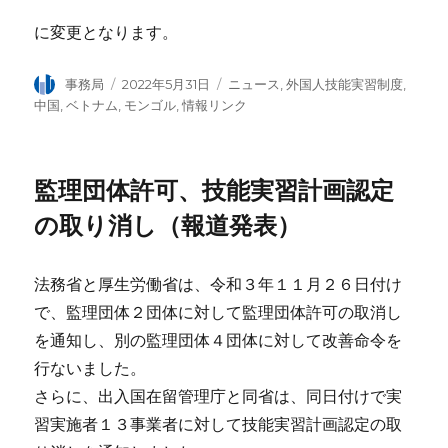
に変更となります。
投
事務局
投
2022年5月31日
カ
ニュース
,
外国人技能実習制度
,
稿
稿
テ
中国
,
ベトナム
,
モンゴル
,
情報リンク
者
日:
ゴ
リ
ー
監理団体許可、技能実習計画認定
の取り消し（報道発表）
法務省と厚生労働省は、令和３年１１月２６日付け
で、監理団体２団体に対して監理団体許可の取消し
を通知し、別の監理団体４団体に対して改善命令を
行ないました。
さらに、出入国在留管理庁と同省は、同日付けで実
習実施者１３事業者に対して技能実習計画認定の取