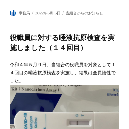
投
事務局
投
2022年5月16日
カ
当組合からのお知らせ
稿
稿
テ
者
日:
ゴ
リ
役職員に対する唾液抗原検査を実
ー
施しました（１４回目）
令和４年５月９日、当組合の役職員を対象として１
４回目の唾液抗原検査を実施し、結果は全員陰性で
した。