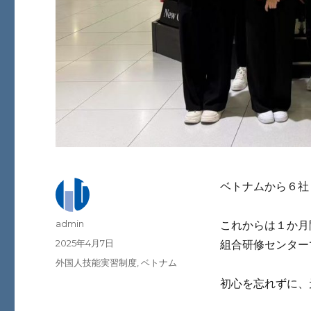
ベトナムから６社
投
admin
これからは１か月
稿
投
2025年4月7日
組合研修センター
者
稿
カ
外国人技能実習制度
,
ベトナム
日:
テ
初心を忘れずに、
ゴ
リ