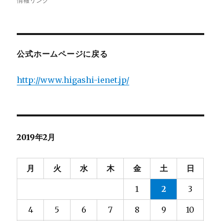
稿
稿
テ
情報リンク
者
日:
ゴ
リ
ー
公式ホームページに戻る
http://www.higashi-ienet.jp/
2019年2月
月
火
水
木
金
土
日
1
2
3
4
5
6
7
8
9
10