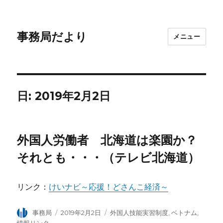
事務局だより
メニュー
日: 2019年2月2日
外国人労働者 北海道は楽園か？
それとも・・・（テレビ北海道）
リンク：
けいナビ～応援！どさんこ経済～
投
事務局
投
2019年2月2日
カ
外国人技能実習制度
,
ベトナム
,