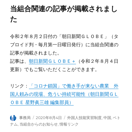
ー
当組合関連の記事が掲載されまし
た
令和２年８月２日付の「朝日新聞ＧＬＯＢＥ」（タ
ブロイド判・毎月第一日曜日発行）に当組合関連の
記事が掲載されました。
記事は、
朝日新聞ＧＬＯＢＥ＋
（令和２年８月４日
更新）でもご覧いただくことができます。
リンク：
「コロナ鎖国」で働き手が来ない農業 外
国人頼みの現場、危うい持続可能性（朝日新聞ＧＬ
ＯＢＥ 星野眞三雄 編集部員）
投
事務局
投
2020年8月4日
カ
外国人技能実習制度
,
中国
,
ベト
稿
稿
テ
ナム
,
当組合からのお知らせ
,
情報リンク
者
日:
ゴ