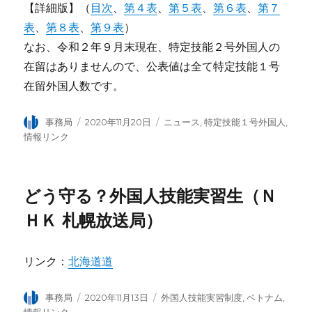
【詳細版】（
目次
、
第４表
、
第５表
、
第６表
、
第７
表
、
第８表
、
第９表
）
なお、令和２年９月末現在、特定技能２号外国人の
在留はありませんので、公表値は全て特定技能１号
在留外国人数です。
投
事務局
投
2020年11月20日
カ
ニュース
,
特定技能１号外国人
,
稿
稿
テ
情報リンク
者
日:
ゴ
リ
ー
どう守る？外国人技能実習生（Ｎ
ＨＫ 札幌放送局）
リンク：
北海道道
投
事務局
投
2020年11月13日
カ
外国人技能実習制度
,
ベトナム
,