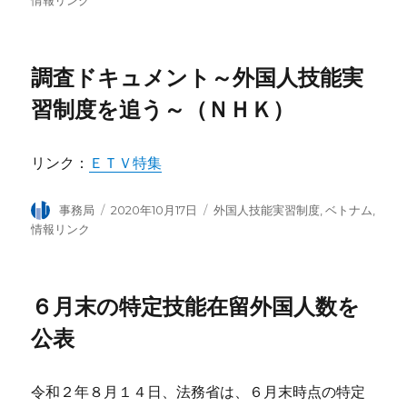
稿
稿
テ
情報リンク
者
日:
ゴ
リ
ー
調査ドキュメント～外国人技能実
習制度を追う～（ＮＨＫ）
リンク：
ＥＴＶ特集
投
事務局
投
2020年10月17日
カ
外国人技能実習制度
,
ベトナム
,
稿
稿
テ
情報リンク
者
日:
ゴ
リ
ー
６月末の特定技能在留外国人数を
公表
令和２年８月１４日、法務省は、６月末時点の特定