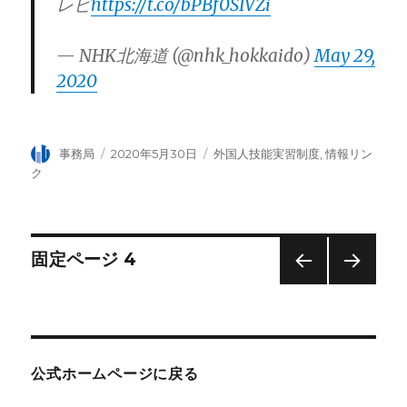
レビ
https://t.co/bPBf0SIVZi
— NHK北海道 (@nhk_hokkaido)
May 29,
2020
投
事務局
投
2020年5月30日
カ
外国人技能実習制度
,
情報リン
稿
稿
テ
ク
者
日:
ゴ
リ
ー
投
固定ページ
4
前の
次の
稿
ペー
ペー
ジ
ジ
ナ
公式ホームページに戻る
ビ