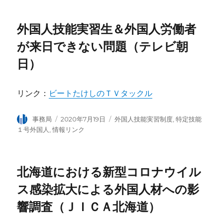
リ
ー
外国人技能実習生＆外国人労働者
が来日できない問題（テレビ朝
日）
リンク：
ビートたけしのＴＶタックル
投
事務局
投
2020年7月19日
カ
外国人技能実習制度
,
特定技能
稿
稿
テ
１号外国人
,
情報リンク
者
日:
ゴ
リ
ー
北海道における新型コロナウイル
ス感染拡大による外国人材への影
響調査（ＪＩＣＡ北海道）