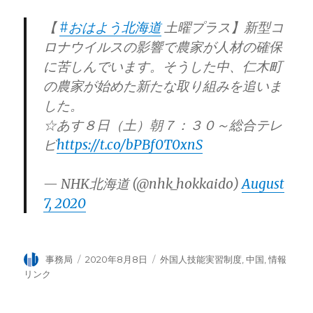
【
#おはよう北海道
土曜プラス】新型コ
ロナウイルスの影響で農家が人材の確保
に苦しんでいます。そうした中、仁木町
の農家が始めた新たな取り組みを追いま
した。
☆あす８日（土）朝７：３０～総合テレ
ビ
https://t.co/bPBf0T0xnS
— NHK北海道 (@nhk_hokkaido)
August
7, 2020
投
事務局
投
2020年8月8日
カ
外国人技能実習制度
,
中国
,
情報
稿
稿
テ
リンク
者
日:
ゴ
リ