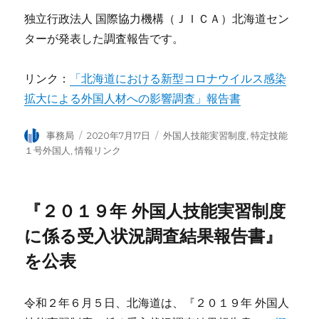
独立行政法人 国際協力機構（ＪＩＣＡ）北海道セン
ターが発表した調査報告です。
リンク：
「北海道における新型コロナウイルス感染
拡大による外国人材への影響調査」報告書
投
事務局
投
2020年7月17日
カ
外国人技能実習制度
,
特定技能
稿
稿
テ
１号外国人
,
情報リンク
者
日:
ゴ
リ
ー
『２０１９年 外国人技能実習制度
に係る受入状況調査結果報告書』
を公表
令和２年６月５日、北海道は、『２０１９年 外国人