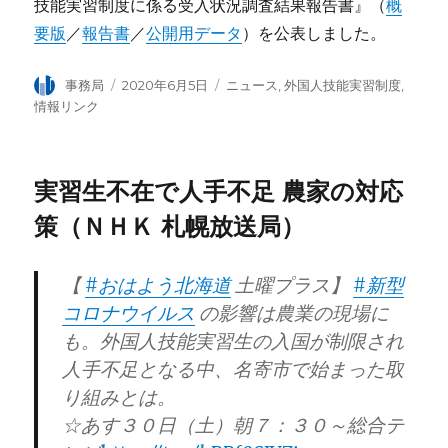
技能実習制度に係る受入状況調査結果報告書』（
概
要版
／
報告書
／
公開用データ
）を公表しました。
投
事務局
投
2020年6月5日
カ
ニュース
,
外国人技能実習制度
,
稿
稿
テ
情報リンク
者
日:
ゴ
リ
ー
実習生不在で人手不足 農家の対応
策（ＮＨＫ 札幌放送局）
【
#おはよう北海道
土曜プラス】
#新型
コロナウイルス
の影響は農業の現場に
も。外国人技能実習生の入国が制限され
人手不足となる中、名寄市で始まった取
り組みとは。
☆あす３０日（土）朝７：３０～総合テ