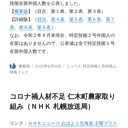
技能在留外国人数を公表しました。
【
概要版
】（目次、第１表、第２表、第３表）
【詳細版】（
目次
、
第４表
、
第５表
、
第６表
、
第７
表
、
第８表
、
第９表
）
なお、令和２年６月末現在、特定技能２号外国人の
在留はありませんので、公表値は全て特定技能１号
在留外国人数です。
投
事務局
投
2020年8月14日
カ
ニュース
,
特定技能１号外国人
,
稿
稿
テ
情報リンク
者
日:
ゴ
リ
ー
コロナ禍人材不足 仁木町農家取り
組み（ＮＨＫ 札幌放送局）
リンク：
ＮＨＫニュース おはよう北海道 土曜プラス