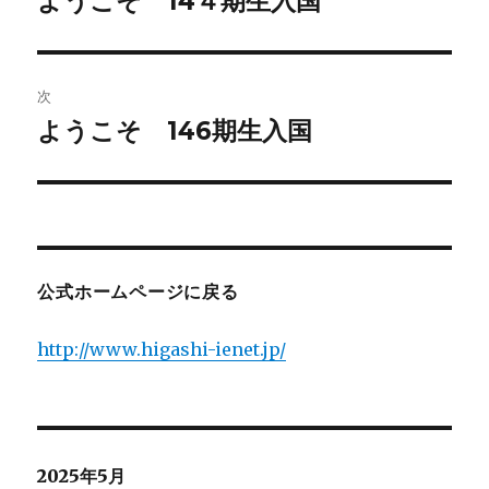
ようこそ 14４期生入国
前
の
ナ
投
ビ
稿:
次
ゲ
ようこそ 146期生入国
次
の
ー
投
シ
稿:
ョ
公式ホームページに戻る
ン
http://www.higashi-ienet.jp/
2025年5月