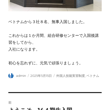
ベトナムから３社８名、無事入国しました。
これからは１か月間、組合研修センターで入国後講
習をしてから、
入社になります。
初心を忘れずに、元気で頑張りましょう。
投
admin
投
2025年5月15日
カ
外国人技能実習制度
,
ベトナム
稿
稿
テ
者
日:
ゴ
リ
ー
投
前
稿