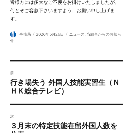
皆様方には多大なご不便をお掛けいたしましたが、
何とぞご容赦下さいますよう、お願い申し上げま
す。
投
事務局
投
2020年5月26日
カ
ニュース
,
当組合からのお知ら
稿
稿
テ
せ
者
日:
ゴ
リ
ー
投
前
稿
行き場失う 外国人技能実習生（Ｎ
前
ＨＫ総合テレビ）
の
ナ
投
ビ
稿:
ゲ
次
３月末の特定技能在留外国人数を
次
ー