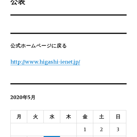
公表
の
シ
投
稿:
ョ
ン
公式ホームページに戻る
http://www.higashi-ienet.jp/
2020年5月
月
火
水
木
金
土
日
1
2
3